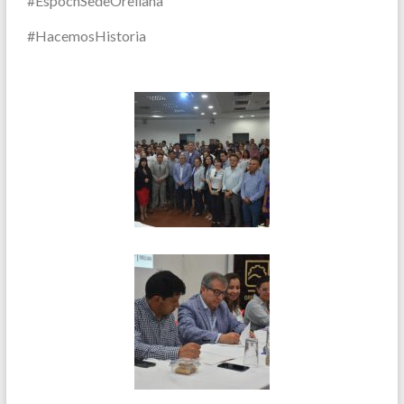
#EspochSedeOrellana
#HacemosHistoria